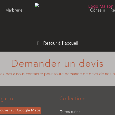
s
Marbrerie
Conseils
Ré
Retour à l'accueil
Demander un devis
tez pas à nous contacter pour toute demande de devis de nos p
■
gasin:
Collections:
rouver sur Google Maps
Terres cuites