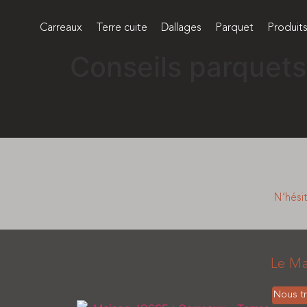
Carreaux
Terre cuite
Dallages
Parquet
Produit
Conseils parquets
N’hési
■
Le Ma
Nous t