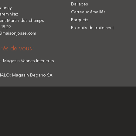
Dallages
Launay
Carreaux émaillés
arem Vraz
Parquets
aint Martin des champs
 18 29
Produits de traitement
t@maisonjosse.com
près de vous:
 Magasin Vannes Intérieurs
MALO: Magasin Degano SA