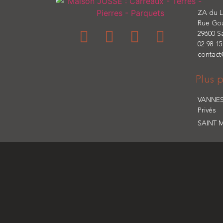
ZA du 
Rue Go
29600 S
02 98 15
contac
Plus 
VANNES:
Privés
SAINT 