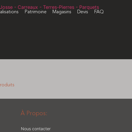
alisations
Patrimoine
Magasins
Devis
FAQ
roduits
■
À Propos:
Nous contacter