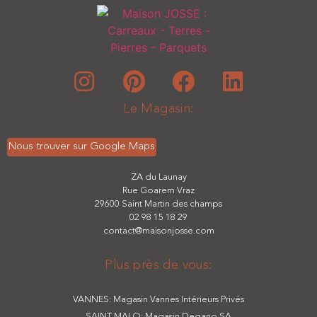
■
Le Magasin:
Nous trouver sur Google Maps
ZA du Launay
Rue Goarem Vraz
29600 Saint Martin des champs
02 98 15 18 29
contact@maisonjosse.com
Plus près de vous:
VANNES: Magasin Vannes Intérieurs Privés
SAINT MALO: Magasin Degano SA