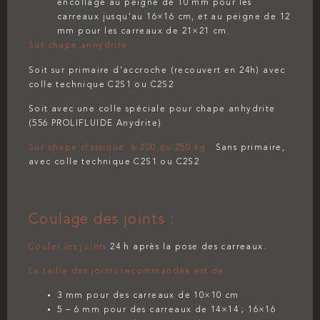
encollage au peigne de 10 mm pour les
carreaux jusqu’au 16×16 cm, et au peigne de 12
mm pour les carreaux de 21×21 cm.
Sur chape anhydrite :
Soit sur primaire d’accroche (recouvert en 24h) avec
colle technique C2S1 ou C2S2
Soit avec une colle spéciale pour chape anhydrite
(556 PROLIFLUIDE Anydrite)
Sur chape classique à 200 ou 250 kg :
Sans primaire,
avec colle technique C2S1 ou C2S2
C
oulage des joints :
Couler les joints
24 h après la pose des carreaux.
La taille des joints recommandée est de :
3 mm pour des carreaux de 10×10 cm
5 – 6 mm pour des carreaux de 14×14 ; 16×16