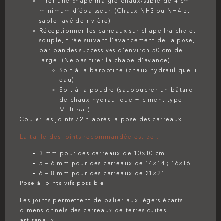
Tirer une chape maigre chaux/sable de 4 cm
minimum d’épaisseur. (Chaux NH3 ou NH4 et
sable lavé de rivière)
Réceptionner les carreaux sur chape fraiche et
souple, tirée suivant l’avancement de la pose,
par bandes successives d’environ 50 cm de
large. (Ne pas tirer la chape d’avance)
Soit à la barbotine (chaux hydraulique +
eau)
Soit à la poudre (saupoudrer un bâtard
de chaux hydraulique + ciment type
Multibat)
Couler les joints 72 h après la pose des carreaux.
La taille des joints recommandée est de :
3 mm pour des carreaux de 10×10 cm
5 – 6 mm pour des carreaux de 14×14 ; 16×16
6 – 8 mm pour des carreaux de 21×21
Pose à joints vifs possible
Les joints permettent de palier aux légers écarts
dimensionnels des carreaux de terres cuites
artisanaux