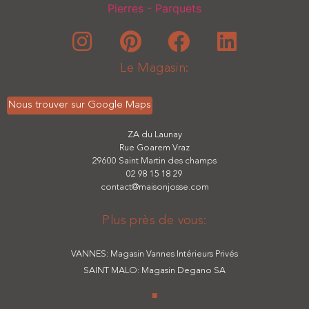
■
Le Magasin:
Nous trouver sur Google Maps
ZA du Launay
Rue Goarem Vraz
29600 Saint Martin des champs
02 98 15 18 29
contact@maisonjosse.com
Plus près de vous:
VANNES: Magasin Vannes Intérieurs Privés
SAINT MALO: Magasin Degano SA
■